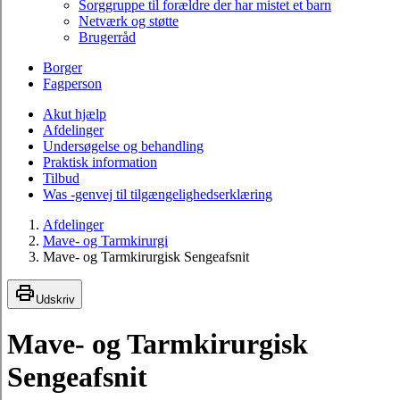
Sorggruppe til forældre der har mistet et barn
Netværk og støtte
Brugerråd
Borger
Fagperson
Akut hjælp
Afdelinger
Undersøgelse og behandling
Praktisk information
Tilbud
Was -genvej til tilgængelighedserklæring
Afdelinger
Mave- og Tarmkirurgi
Mave- og Tarmkirurgisk Sengeafsnit
Udskriv
Mave- og Tarmkirurgisk
Sengeafsnit