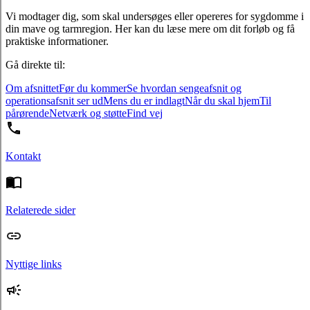
Vi modtager dig, som skal undersøges eller opereres for sygdomme i
din mave og tarmregion. Her kan du læse mere om dit forløb og få
praktiske informationer.
Gå direkte til:
Om afsnittet
Før du kommer
Se hvordan sengeafsnit og
operationsafsnit ser ud
Mens du er indlagt
Når du skal hjem
Til
pårørende
Netværk og støtte
Find vej
Kontakt
Relaterede sider
Nyttige links