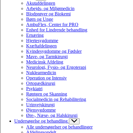
Akutafdelingen
Arbejds- og Miljømedicin
Blodprøver og Biokemi
Børn og Unge
AmbuFlex, Center for PRO
Enhed for Lindrende behandling
Ernæring
Hjertesygdomme
Kræftafdelingen
Kvindesygdomme og Fødsler
Mave- og Tarmkirurgi
Medicinsk Afdeling
Neurologi, Fysio- og Ergoterapi
Nuklearmedicin
Operation og Intensiv
Ortopædkirurgi
Psykiatri
Røntgen og Skanning
Socialmedicin og Rehabilitering
Urinvejskirurgi
Øjensygdomme
Øre-, Næse- og Halskirurgi
Undersøgelse og behandling
Alle undersøgelser og behandlinger
Afdelingsopdelt