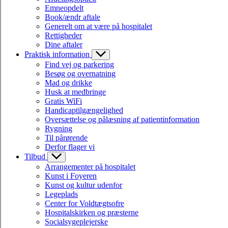
Emneopdelt
Book/ændr aftale
Generelt om at være på hospitalet
Rettigheder
Dine aftaler
Praktisk information
Find vej og parkering
Besøg og overnatning
Mad og drikke
Husk at medbringe
Gratis WiFi
Handicaptilgængelighed
Oversættelse og pålæsning af patientinformation
Rygning
Til pårørende
Derfor flager vi
Tilbud
Arrangementer på hospitalet
Kunst i Foyeren
Kunst og kultur udenfor
Legeplads
Center for Voldtægtsofre
Hospitalskirken og præsterne
Socialsygeplejerske